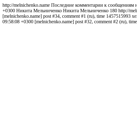
http://melnichenko.name
Последние комментарии к сообщениям н
+0300
Никита Мельниченко
Никита Мельниченко
180
http://m
[melnichenko.name] post #34, comment #1 (ru), time 1457515993
хе
09:58:08 +0300
[melnichenko.name] post #32, comment #2 (ru), ti