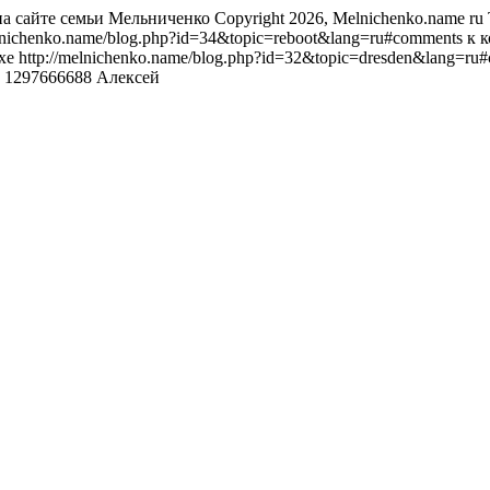
а сайте семьи Мельниченко
Copyright 2026, Melnichenko.name
ru
elnichenko.name/blog.php?id=34&topic=reboot&lang=ru#comments
к 
хе
http://melnichenko.name/blog.php?id=32&topic=dresden&lang=r
me 1297666688
Алексей