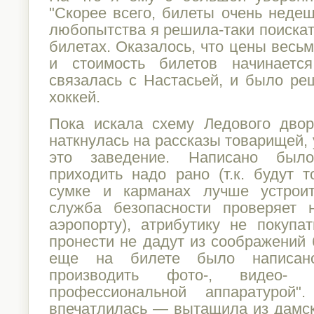
"Скорее всего, билеты очень неде
любопытства я решила-таки поиска
билетах. Оказалось, что цены весь
и стоимость билетов начинает
связалась с Настасьей, и было р
хоккей.
Пока искала схему Ледового дво
наткнулась на рассказы товарищей
это заведение. Написано было
приходить надо рано (т.к. будут 
сумке и карманах лучше устроит
служба безопасности проверяет 
аэропорту), атрибутику не покупат
пронести не дадут из соображений 
еще на билете было написано
производить фото-, видео- 
профессиональной аппаратурой
впечатлилась — вытащила из дамск